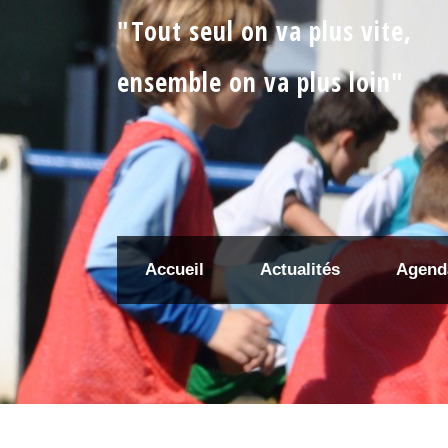
"Tout seul on va plus vite,
ensemble on va plus loin"
Accueil
Actualités
Agend