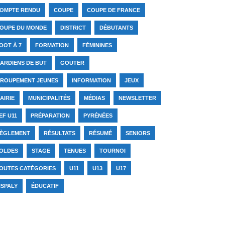
OMPTE RENDU
COUPE
COUPE DE FRANCE
OUPE DU MONDE
DISTRICT
DÉBUTANTS
OOT À 7
FORMATION
FÉMININES
ARDIENS DE BUT
GOUTER
ROUPEMENT JEUNES
INFORMATION
JEUX
AIRIE
MUNICIPALITÉS
MÉDIAS
NEWSLETTER
EF U11
PRÉPARATION
PYRÉNÉES
ÈGLEMENT
RÉSULTATS
RÉSUMÉ
SENIORS
OLDES
STAGE
TENUES
TOURNOI
OUTES CATÉGORIES
U11
U13
U17
ISPALY
ÉDUCATIF