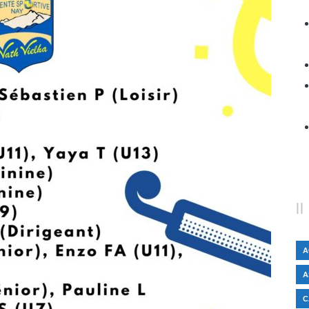
A
A
C