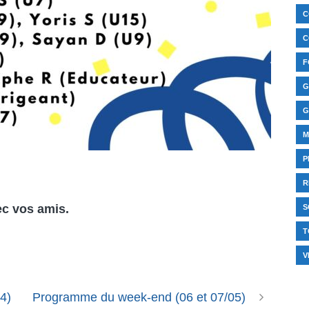
C
C
F
G
G
M
P
R
ec vos amis.
S
T
V
4)
Programme du week-end (06 et 07/05)