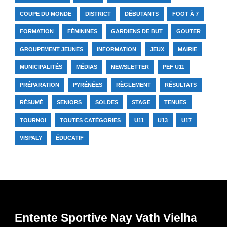
COUPE DU MONDE
DISTRICT
DÉBUTANTS
FOOT À 7
FORMATION
FÉMININES
GARDIENS DE BUT
GOUTER
GROUPEMENT JEUNES
INFORMATION
JEUX
MAIRIE
MUNICIPALITÉS
MÉDIAS
NEWSLETTER
PEF U11
PRÉPARATION
PYRÉNÉES
RÈGLEMENT
RÉSULTATS
RÉSUMÉ
SENIORS
SOLDES
STAGE
TENUES
TOURNOI
TOUTES CATÉGORIES
U11
U13
U17
VISPALY
ÉDUCATIF
Entente Sportive Nay Vath Vielha