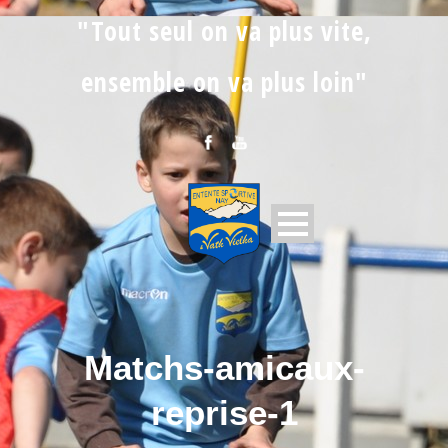
"Tout seul on va plus vite,
ensemble on va plus loin"
Matchs-amicaux-
reprise-1