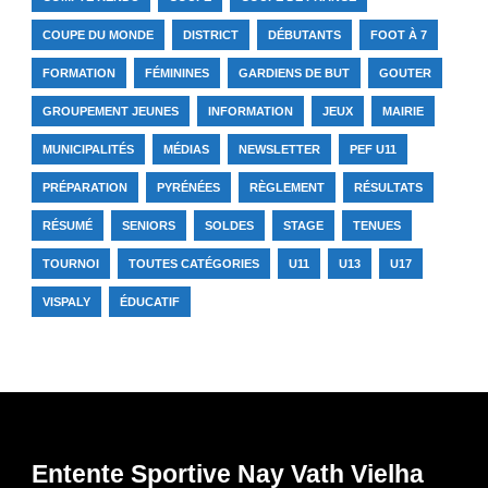
COUPE DU MONDE
DISTRICT
DÉBUTANTS
FOOT À 7
FORMATION
FÉMININES
GARDIENS DE BUT
GOUTER
GROUPEMENT JEUNES
INFORMATION
JEUX
MAIRIE
MUNICIPALITÉS
MÉDIAS
NEWSLETTER
PEF U11
PRÉPARATION
PYRÉNÉES
RÈGLEMENT
RÉSULTATS
RÉSUMÉ
SENIORS
SOLDES
STAGE
TENUES
TOURNOI
TOUTES CATÉGORIES
U11
U13
U17
VISPALY
ÉDUCATIF
Entente Sportive Nay Vath Vielha