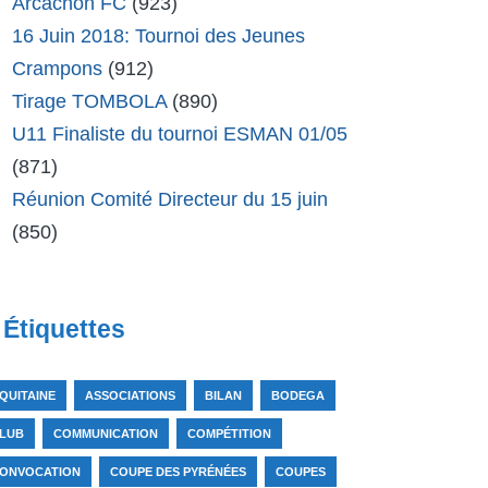
Arcachon FC
(923)
16 Juin 2018: Tournoi des Jeunes
Crampons
(912)
Tirage TOMBOLA
(890)
U11 Finaliste du tournoi ESMAN 01/05
(871)
Réunion Comité Directeur du 15 juin
(850)
Étiquettes
QUITAINE
ASSOCIATIONS
BILAN
BODEGA
LUB
COMMUNICATION
COMPÉTITION
ONVOCATION
COUPE DES PYRÉNÉES
COUPES