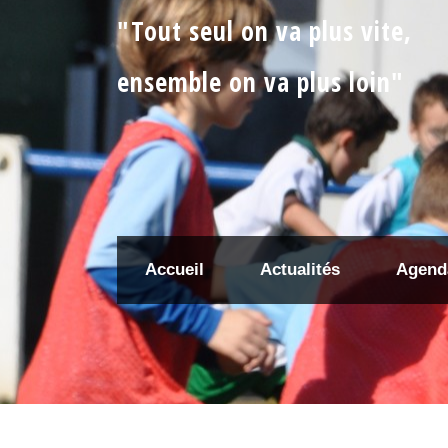
"Tout seul on va plus vite,
ensemble on va plus loin"
Accueil
Actualités
Agend