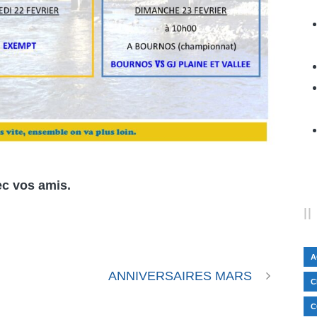
ec vos amis.
A
ANNIVERSAIRES MARS
C
C