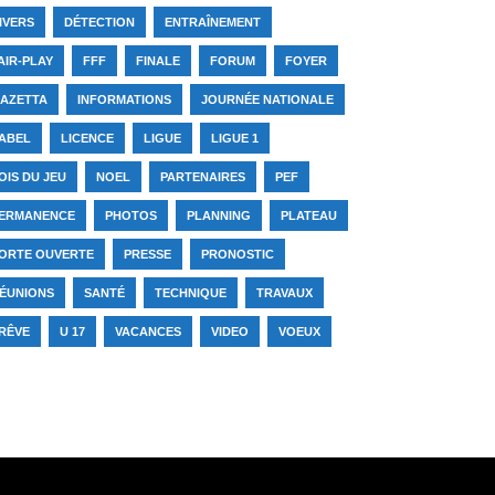
IVERS
DÉTECTION
ENTRAÎNEMENT
AIR-PLAY
FFF
FINALE
FORUM
FOYER
AZETTA
INFORMATIONS
JOURNÉE NATIONALE
ABEL
LICENCE
LIGUE
LIGUE 1
OIS DU JEU
NOEL
PARTENAIRES
PEF
ERMANENCE
PHOTOS
PLANNING
PLATEAU
ORTE OUVERTE
PRESSE
PRONOSTIC
ÉUNIONS
SANTÉ
TECHNIQUE
TRAVAUX
RÊVE
U 17
VACANCES
VIDEO
VOEUX