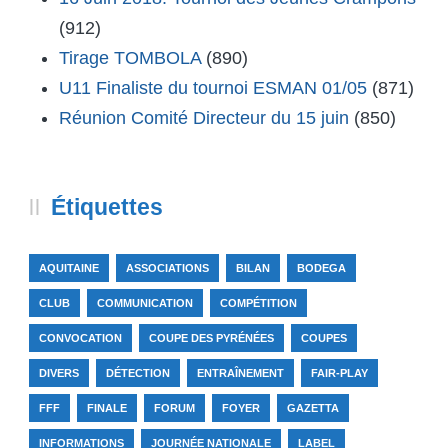
(912)
Tirage TOMBOLA
(890)
U11 Finaliste du tournoi ESMAN 01/05
(871)
Réunion Comité Directeur du 15 juin
(850)
Étiquettes
AQUITAINE
ASSOCIATIONS
BILAN
BODEGA
CLUB
COMMUNICATION
COMPÉTITION
CONVOCATION
COUPE DES PYRÉNÉES
COUPES
DIVERS
DÉTECTION
ENTRAÎNEMENT
FAIR-PLAY
FFF
FINALE
FORUM
FOYER
GAZETTA
INFORMATIONS
JOURNÉE NATIONALE
LABEL