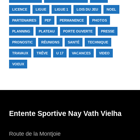
LICENCE
LIGUE
LIGUE 1
LOIS DU JEU
NOEL
PARTENAIRES
PEF
PERMANENCE
PHOTOS
PLANNING
PLATEAU
PORTE OUVERTE
PRESSE
PRONOSTIC
RÉUNIONS
SANTÉ
TECHNIQUE
TRAVAUX
TRÊVE
U 17
VACANCES
VIDEO
VOEUX
Entente Sportive Nay Vath Vielha
Route de la Montjoie