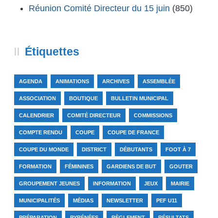
Réunion Comité Directeur du 15 juin
(850)
Étiquettes
AGENDA
ANIMATIONS
ARCHIVES
ASSEMBLÉE
ASSOCIATION
BOUTIQUE
BULLETIN MUNICIPAL
CALENDRIER
COMITÉ DIRECTEUR
COMMISSIONS
COMPTE RENDU
COUPE
COUPE DE FRANCE
COUPE DU MONDE
DISTRICT
DÉBUTANTS
FOOT À 7
FORMATION
FÉMININES
GARDIENS DE BUT
GOUTER
GROUPEMENT JEUNES
INFORMATION
JEUX
MAIRIE
MUNICIPALITÉS
MÉDIAS
NEWSLETTER
PEF U11
PRÉPARATION
PYRÉNÉES
RÈGLEMENT
RÉSULTATS