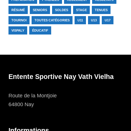
RÉSUMÉ
SENIORS
SOLDES
STAGE
TENUES
TOURNOI
TOUTES CATÉGORIES
U11
U13
U17
VISPALY
ÉDUCATIF
Entente Sportive Nay Vath Vielha
Route de la Montjoie
64800 Nay
Informations