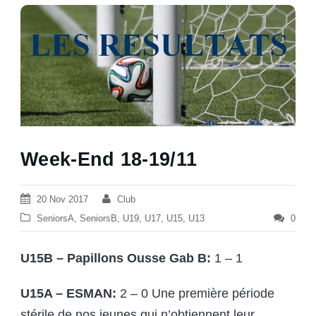
Week-End 18-19/11
20 Nov 2017
Club
SeniorsA
,
SeniorsB
,
U19
,
U17
,
U15
,
U13
0
U15B – Papillons Ousse Gab B:
1 – 1
U15A – ESMAN:
2 – 0 Une première période
stérile de nos jeunes qui n’obtiennent leur