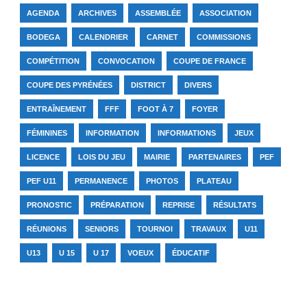
AGENDA
ARCHIVES
ASSEMBLÉE
ASSOCIATION
BODEGA
CALENDRIER
CARNET
COMMISSIONS
COMPÉTITION
CONVOCATION
COUPE DE FRANCE
COUPE DES PYRÉNÉES
DISTRICT
DIVERS
ENTRAÎNEMENT
FFF
FOOT À 7
FOYER
FÉMININES
INFORMATION
INFORMATIONS
JEUX
LICENCE
LOIS DU JEU
MAIRIE
PARTENAIRES
PEF
PEF U11
PERMANENCE
PHOTOS
PLATEAU
PRONOSTIC
PRÉPARATION
REPRISE
RÉSULTATS
RÉUNIONS
SENIORS
TOURNOI
TRAVAUX
U11
U13
U 15
U 17
VOEUX
ÉDUCATIF