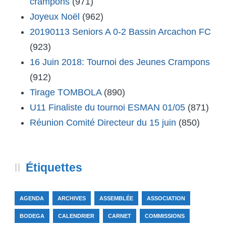
crampons
(971)
Joyeux Noël
(962)
20190113 Seniors A 0-2 Bassin Arcachon FC
(923)
16 Juin 2018: Tournoi des Jeunes Crampons
(912)
Tirage TOMBOLA
(890)
U11 Finaliste du tournoi ESMAN 01/05
(871)
Réunion Comité Directeur du 15 juin
(850)
Étiquettes
AGENDA
ARCHIVES
ASSEMBLÉE
ASSOCIATION
BODEGA
CALENDRIER
CARNET
COMMISSIONS