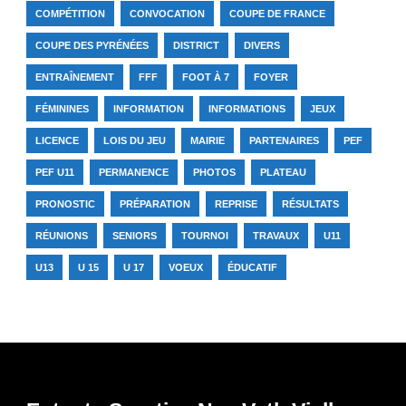
COMPÉTITION
CONVOCATION
COUPE DE FRANCE
COUPE DES PYRÉNÉES
DISTRICT
DIVERS
ENTRAÎNEMENT
FFF
FOOT À 7
FOYER
FÉMININES
INFORMATION
INFORMATIONS
JEUX
LICENCE
LOIS DU JEU
MAIRIE
PARTENAIRES
PEF
PEF U11
PERMANENCE
PHOTOS
PLATEAU
PRONOSTIC
PRÉPARATION
REPRISE
RÉSULTATS
RÉUNIONS
SENIORS
TOURNOI
TRAVAUX
U11
U13
U 15
U 17
VOEUX
ÉDUCATIF