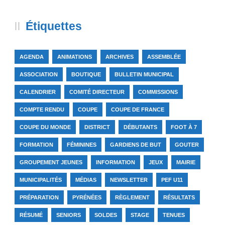
Étiquettes
AGENDA
ANIMATIONS
ARCHIVES
ASSEMBLÉE
ASSOCIATION
BOUTIQUE
BULLETIN MUNICIPAL
CALENDRIER
COMITÉ DIRECTEUR
COMMISSIONS
COMPTE RENDU
COUPE
COUPE DE FRANCE
COUPE DU MONDE
DISTRICT
DÉBUTANTS
FOOT À 7
FORMATION
FÉMININES
GARDIENS DE BUT
GOUTER
GROUPEMENT JEUNES
INFORMATION
JEUX
MAIRIE
MUNICIPALITÉS
MÉDIAS
NEWSLETTER
PEF U11
PRÉPARATION
PYRÉNÉES
RÈGLEMENT
RÉSULTATS
RÉSUMÉ
SENIORS
SOLDES
STAGE
TENUES