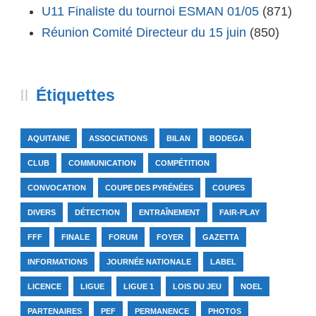
U11 Finaliste du tournoi ESMAN 01/05
(871)
Réunion Comité Directeur du 15 juin
(850)
Étiquettes
AQUITAINE
ASSOCIATIONS
BILAN
BODEGA
CLUB
COMMUNICATION
COMPÉTITION
CONVOCATION
COUPE DES PYRÉNÉES
COUPES
DIVERS
DÉTECTION
ENTRAÎNEMENT
FAIR-PLAY
FFF
FINALE
FORUM
FOYER
GAZETTA
INFORMATIONS
JOURNÉE NATIONALE
LABEL
LICENCE
LIGUE
LIGUE 1
LOIS DU JEU
NOEL
PARTENAIRES
PEF
PERMANENCE
PHOTOS