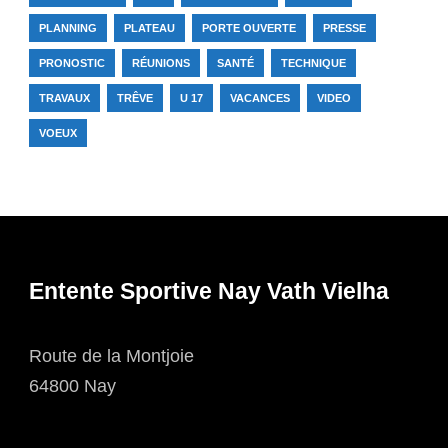
PLANNING
PLATEAU
PORTE OUVERTE
PRESSE
PRONOSTIC
RÉUNIONS
SANTÉ
TECHNIQUE
TRAVAUX
TRÊVE
U 17
VACANCES
VIDEO
VOEUX
Entente Sportive Nay Vath Vielha
Route de la Montjoie
64800 Nay