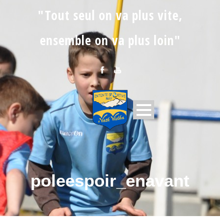
"Tout seul on va plus vite,
ensemble on va plus loin"
poleespoir_enavant