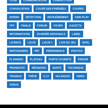
CLUB
COMMUNICATION
COMPÉTITION
CONVOCATION
COUPE DES PYRÉNÉES
COUPES
DIVERS
DÉTECTION
ENTRAÎNEMENT
FAIR-PLAY
FFF
FINALE
FORUM
FOYER
GAZETTA
INFORMATIONS
JOURNÉE NATIONALE
LABEL
LICENCE
LIGUE
LIGUE 1
LOIS DU JEU
NOEL
PARTENAIRES
PEF
PERMANENCE
PHOTOS
PLANNING
PLATEAU
PORTE OUVERTE
PRESSE
PRONOSTIC
RÉUNIONS
SANTÉ
TECHNIQUE
TRAVAUX
TRÊVE
U 17
VACANCES
VIDEO
VOEUX