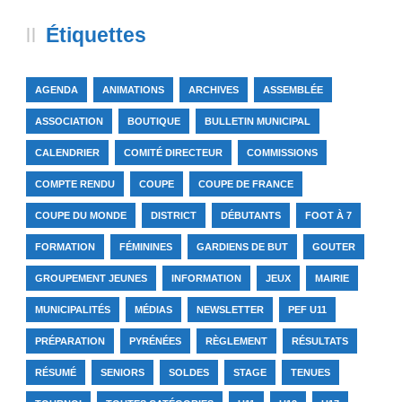
Étiquettes
AGENDA
ANIMATIONS
ARCHIVES
ASSEMBLÉE
ASSOCIATION
BOUTIQUE
BULLETIN MUNICIPAL
CALENDRIER
COMITÉ DIRECTEUR
COMMISSIONS
COMPTE RENDU
COUPE
COUPE DE FRANCE
COUPE DU MONDE
DISTRICT
DÉBUTANTS
FOOT À 7
FORMATION
FÉMININES
GARDIENS DE BUT
GOUTER
GROUPEMENT JEUNES
INFORMATION
JEUX
MAIRIE
MUNICIPALITÉS
MÉDIAS
NEWSLETTER
PEF U11
PRÉPARATION
PYRÉNÉES
RÈGLEMENT
RÉSULTATS
RÉSUMÉ
SENIORS
SOLDES
STAGE
TENUES