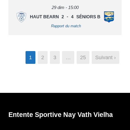
29 dim - 15:00
HAUT BEARN
2
-
4
SÉNIORS B
Rapport du match
1
2
3
…
25
Suivant ›
Entente Sportive Nay Vath Vielha