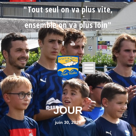
"Tout seul on va plus vite,
ensemble on va plus loin"
JOUR
juin 30, 2026