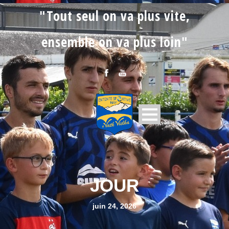
"Tout seul on va plus vite,
ensemble on va plus loin"
JOUR
juin 24, 2026