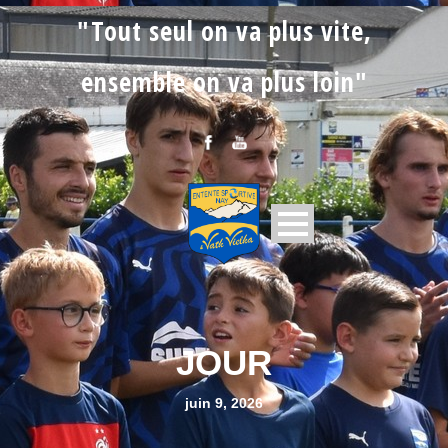
"Tout seul on va plus vite,
ensemble on va plus loin"
JOUR
juin 9, 2026