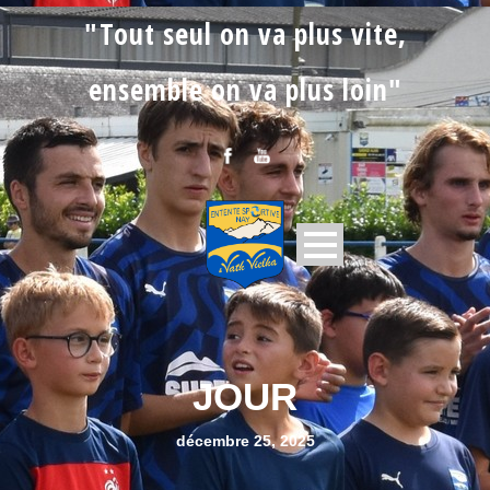
"Tout seul on va plus vite,
ensemble on va plus loin"
JOUR
décembre 25, 2025