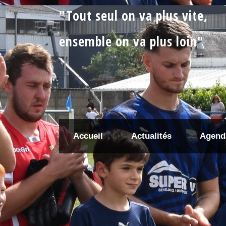
"Tout seul on va plus vite,
ensemble on va plus loin"
Accueil
Actualités
Agend