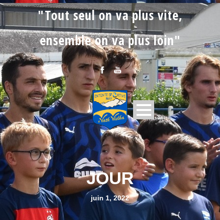
"Tout seul on va plus vite,
ensemble on va plus loin"
JOUR
juin 1, 2022