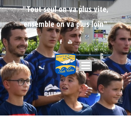
"Tout seul on va plus vite,
ensemble on va plus loin"