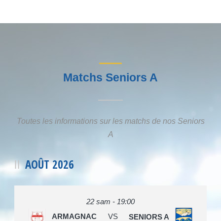
Matchs Seniors A
Toutes les informations sur les matchs de nos Seniors
A
AOÛT 2026
22 sam - 19:00
ARMAGNAC
VS
SENIORS A