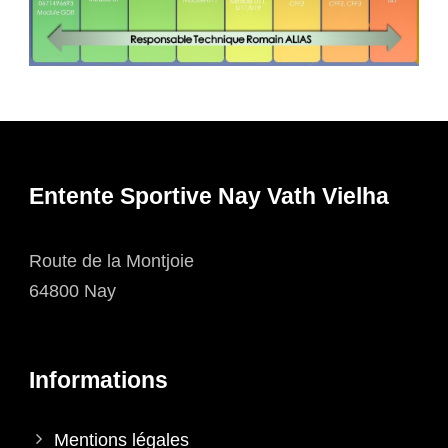
Entente Sportive Nay Vath Vielha
Route de la Montjoie
64800 Nay
Informations
Mentions légales