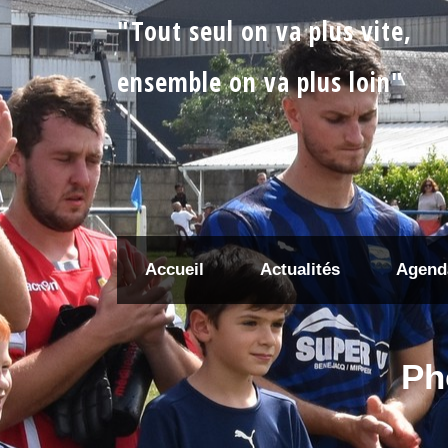
"Tout seul on va plus vite,
ensemble on va plus loin"
Accueil
Actualités
Agend
Ph