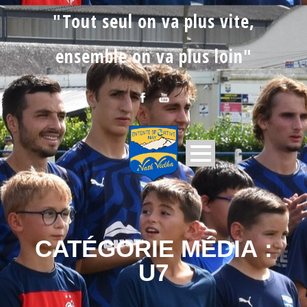
"Tout seul on va plus vite,
ensemble on va plus loin"
CATÉGORIE MÉDIA :
U7