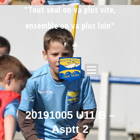
"Tout seul on va plus vite,
ensemble on va plus loin"
20191005 U11 B –
Asptt 2