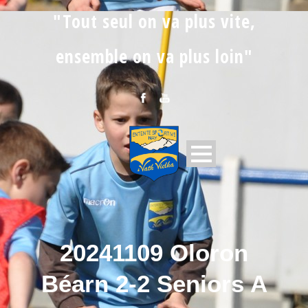
"Tout seul on va plus vite,
ensemble on va plus loin"
20241109 Oloron
Béarn 2-2 Seniors A