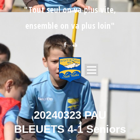
"Tout seul on va plus vite,
ensemble on va plus loin"
20240323 PAU
BLEUETS 4-1 Seniors