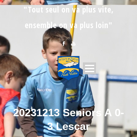
"Tout seul on va plus vite,
ensemble on va plus loin"
20231213 Seniors A 0-
3 Lescar