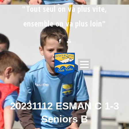
"Tout seul on va plus vite,
ensemble on va plus loin"
20231112 ESMAN C 1-3
Seniors B