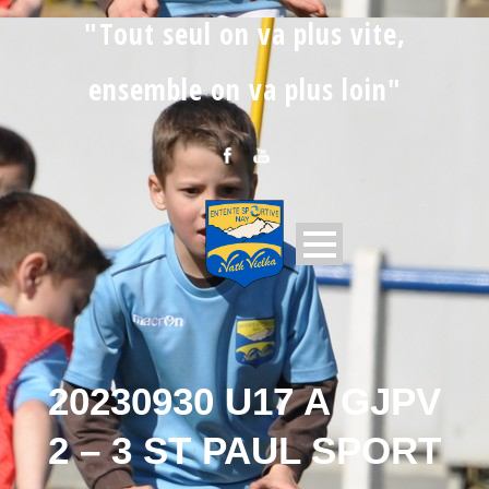
"Tout seul on va plus vite,
ensemble on va plus loin"
20230930 U17 A GJPV
2 – 3 ST PAUL SPORT