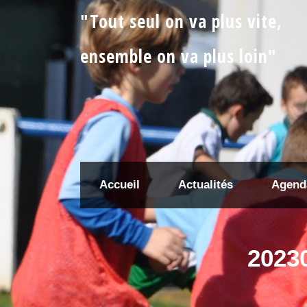
"Tout seul on va plus vite,
ensemble on va plus loin"
Accueil
Actualités
Agend
2023