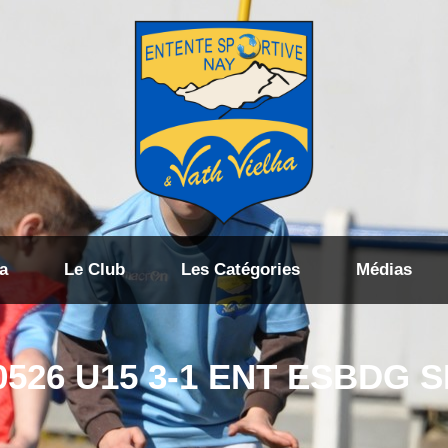
a
Le Club
Les Catégories
Médias
0526 U15 3-1 ENT ESBDG 