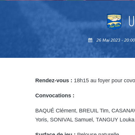
U
26 Mai 2023 - 20:00
Rendez-vous :
18h15 au foyer pour covo
Convocations :
BAQUÉ Clément, BREUIL Tim, CASANAV
Yoris, SONIVAL Samuel, TANGUY Louk
Surface de jeu :
Pelouse naturelle