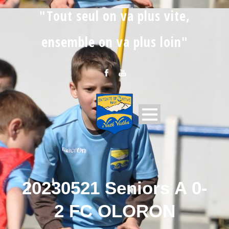
"Tout seul on va plus vite,
ensemble on va plus loin"
20230521 Seniors A 0-
2 FC OLORON