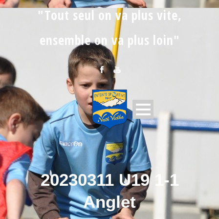
"Tout seul on va plus vite,
ensemble on va plus loin"
20230311 U19 1-1
Anglet