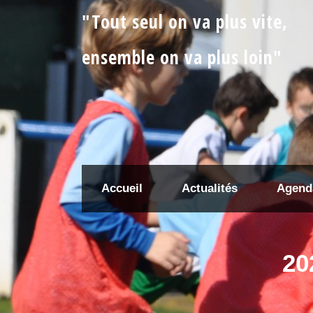
"Tout seul on va plus vite,
ensemble on va plus loin"
Accueil
Actualités
Agend
20