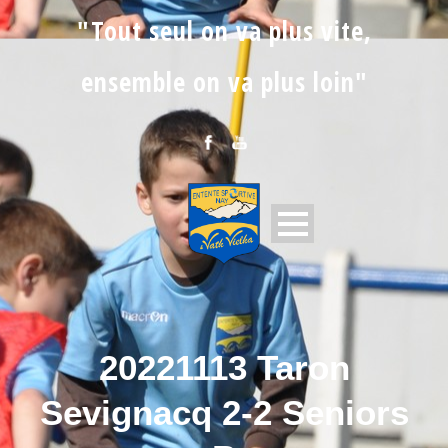
"Tout seul on va plus vite,
ensemble on va plus loin"
20221113 Taron
Sevignacq 2-2 Seniors