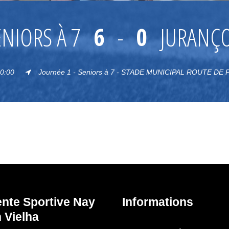
ENIORS À 7
6
-
0
JURANÇ
10:00
Journée 1 - Seniors à 7 - STADE MUNICIPAL ROUTE DE P
ente Sportive Nay
Informations
 Vielha