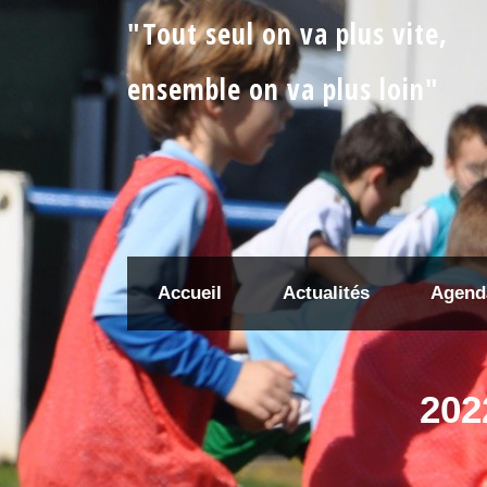
"Tout seul on va plus vite,
ensemble on va plus loin"
Accueil
Actualités
Agend
202