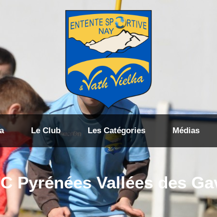
a
Le Club
Les Catégories
Médias
C Pyrénées Vallées des Ga