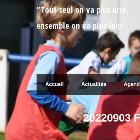
"Tout seul on va plus vite,
ensemble on va plus loin"
Accueil
Actualités
Agend
20220903 F