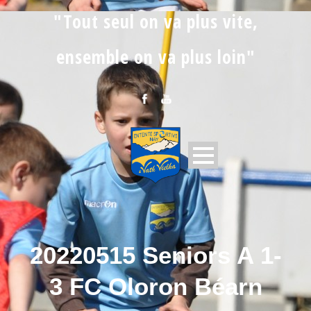
"Tout seul on va plus vite,
ensemble on va plus loin"
20220515 Seniors A 1-
3 FC Oloron Béarn