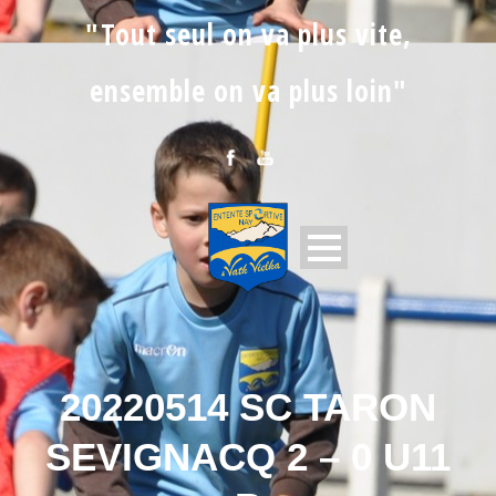
"Tout seul on va plus vite,
ensemble on va plus loin"
20220514 SC TARON
SEVIGNACQ 2 – 0 U11