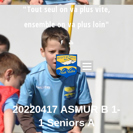
"Tout seul on va plus vite,
ensemble on va plus loin"
20220417 ASMUR B 1-
1 Seniors A