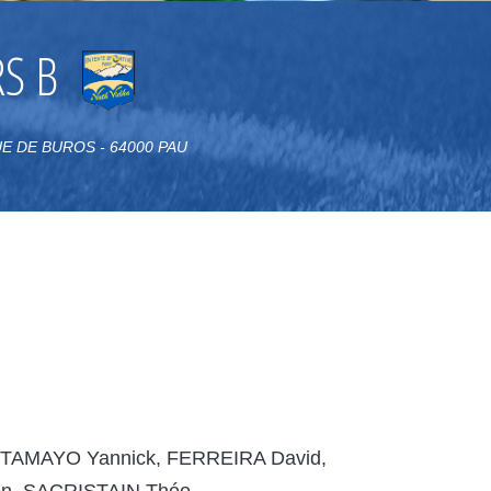
S B
NUE DE BUROS - 64000 PAU
 TAMAYO Yannick, FERREIRA David,
en, SACRISTAIN Théo