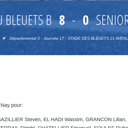
U BLEUETS B
8
-
0
SENIOR
Départemental 3 - Journée 17 - STADE DES BLEUETS 21 AVE
 Nay pour:
ZILLIER Steven, EL HADI Wassim, GRANCON Lilian,
TERRAIL Dimitri, CHATELLIER Emanuel, SOULES Rub