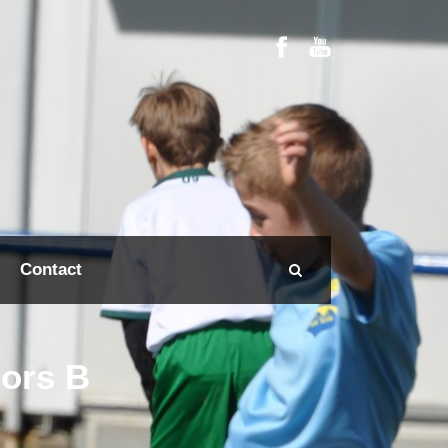
Contact
iors B