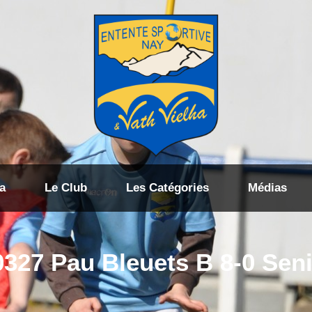
a
Le Club
Les Catégories
Médias
327 Pau Bleuets B 8-0 Sen