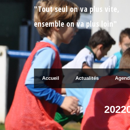
"Tout seul on va plus vite,
ensemble on va plus loin"
Accueil
Actualités
Agend
20220