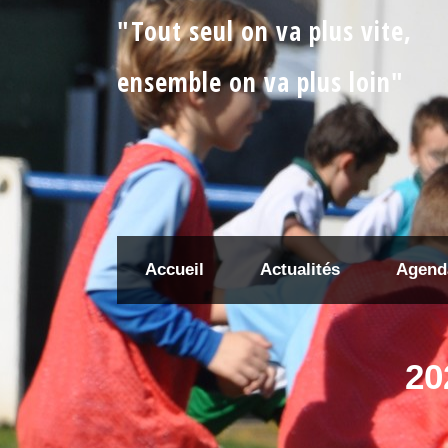
"Tout seul on va plus vite,
ensemble on va plus loin"
Accueil
Actualités
Agend
20