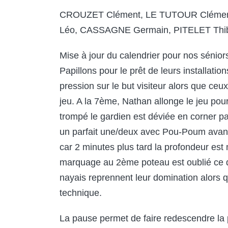
CROUZET Clément, LE TUTOUR Clémen
Léo, CASSAGNE Germain, PITELET Thi
Mise à jour du calendrier pour nos sénior
Papillons pour le prêt de leurs installati
pression sur le but visiteur alors que ce
jeu. A la 7
ème
, Nathan allonge le jeu pou
trompé le gardien est déviée en corner pa
un parfait une/deux avec Pou-Poum avant 
car 2 minutes plus tard la profondeur est
marquage au 2
ème
poteau est oublié ce q
nayais reprennent leur domination alors qu
technique.
La pause permet de faire redescendre la 