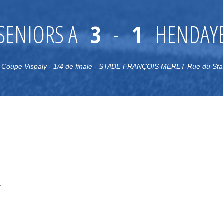
SENIORS A
3
-
1
HENDAY
Coupe Vispaly - 1/4 de finale - STADE FRANÇOIS MERET Rue du S
Y