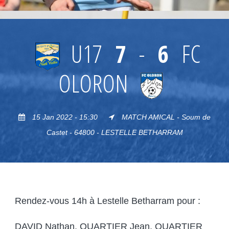
U17
7
-
6
FC
OLORON
15 Jan 2022 - 15:30
MATCH AMICAL - Soum de
Castet - 64800 - LESTELLE BETHARRAM
Rendez-vous 14h à Lestelle Betharram pour :
DAVID Nathan, QUARTIER Jean, QUARTIER