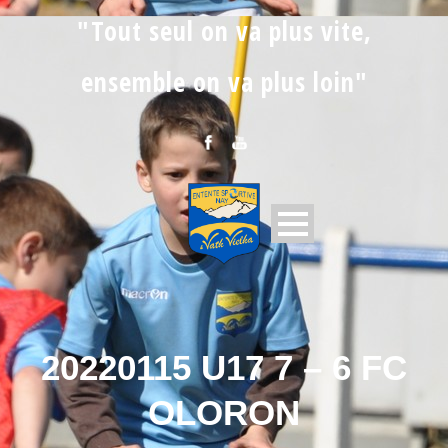
"Tout seul on va plus vite,
ensemble on va plus loin"
20220115 U17 7 – 6 FC
OLORON