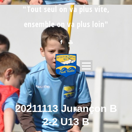
"Tout seul on va plus vite,
ensemble on va plus loin"
20211113 Jurançon B
2-2 U13 B