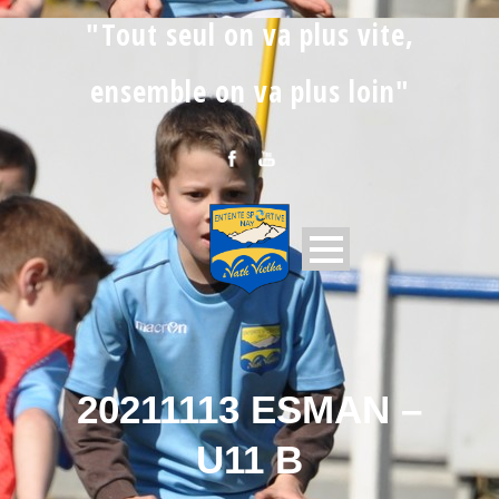
"Tout seul on va plus vite,
ensemble on va plus loin"
20211113 ESMAN –
U11 B