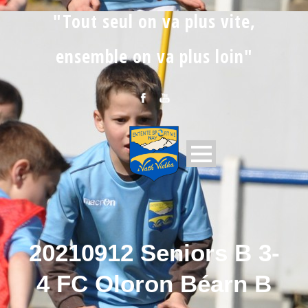
"Tout seul on va plus vite,
ensemble on va plus loin"
20210912 Seniors B 3-
4 FC Oloron Béarn B