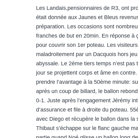
Les Landais,pensionnaires de R3, ont pro
était donnée aux Jaunes et Bleus revenus
préparation. Les occasions sont nombreu
franches de but en 20min. En réponse à ç
pour couvrir son 1er poteau. Les visiteurs
maladroitement par un Dacquois hors jeu.
abyssale. Le 2ème tiers temps n’est pas t
jour se projettent corps et âme en contre.
prendre l’avantage à la 50ème minute: sui
après un coup de billard, le ballon rebon
0-1. Juste après l’engagement Jérémy int
d’assurance et file à droite du poteau. 5
avec Diego et récupère le ballon dans la s
Thibaut s’échappe sur le flanc gauche ma
partie quand Noé glisse un ballon long de