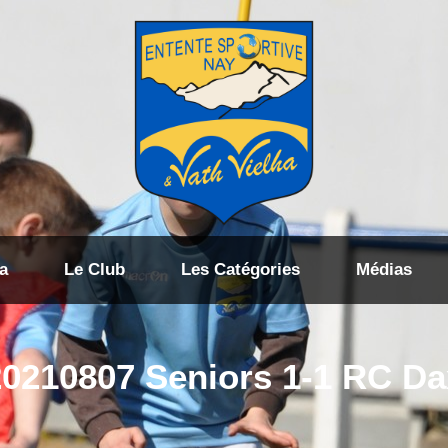
a
Le Club
Les Catégories
Médias
20210807 Seniors 1-1 RC Da