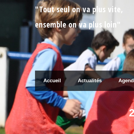
"Tout seul on va plus vite,
ensemble on va plus loin"
Accueil
Actualités
Agend