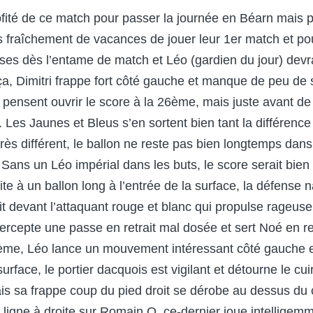
fité de ce match pour passer la journée en Béarn mais 
 fraîchement de vacances de jouer leur 1er match et pour
ses dès l’entame de match et Léo (gardien du jour) dev
a, Dimitri frappe fort côté gauche et manque de peu de 
 pensent ouvrir le score à la 26ème, mais juste avant de f
 Les Jaunes et Bleus s’en sortent bien tant la différenc
rès différent, le ballon ne reste pas bien longtemps dans
 Sans un Léo impérial dans les buts, le score serait bien 
te à un ballon long à l’entrée de la surface, la défense 
dit devant l’attaquant rouge et blanc qui propulse rageus
ercepte une passe en retrait mal dosée et sert Noé en r
5ème, Léo lance un mouvement intéressant côté gauche en 
urface, le portier dacquois est vigilant et détourne le cu
is sa frappe coup du pied droit se dérobe au dessus du 
 ligne à droite sur Romain Q, ce-dernier joue intelligem