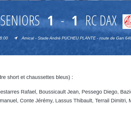
SENIORS
1
-
1
RC DAX
8:00
Amical - Stade André PUCHEU PLANTE - route de Gan 6
e short et chaussettes bleus) :
estarres Rafael, Boussicault Jean, Pessego Diego, Bazi
anuel, Conte Jérémy, Lassus Thibault, Terrail Dimitri,