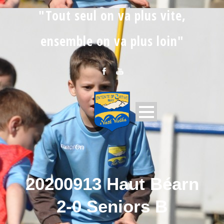
"Tout seul on va plus vite,
ensemble on va plus loin"
20200913 Haut Béarn
2-0 Seniors B