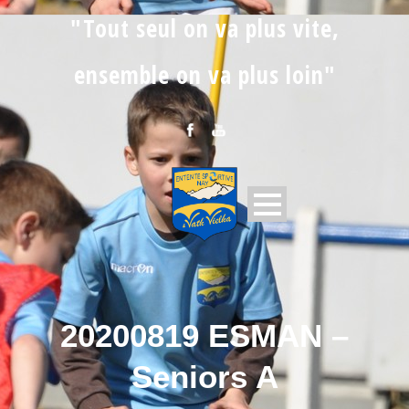
"Tout seul on va plus vite,
ensemble on va plus loin"
20200819 ESMAN –
Seniors A