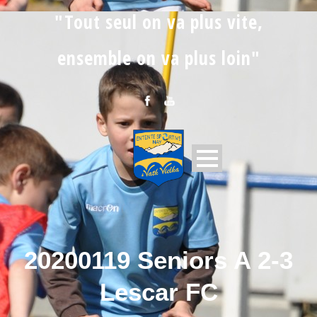
"Tout seul on va plus vite,
ensemble on va plus loin"
20200119 Seniors A 2-3
Lescar FC